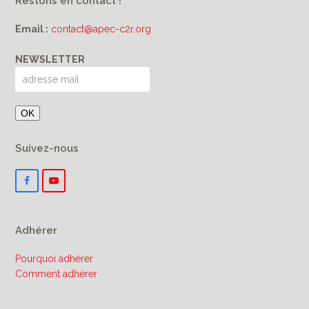
Restons en contact !
Email :
contact@apec-c2r.org
NEWSLETTER
Suivez-nous
F
Y
a
o
c
u
e
T
b
u
Adhérer
o
b
o
e
k
Pourquoi adhérer
Comment adhérer