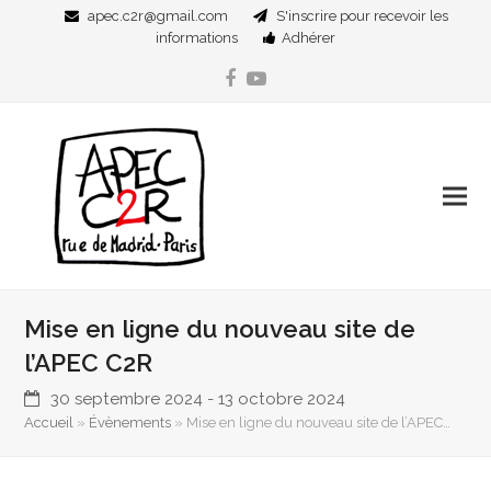
apec.c2r@gmail.com
S'inscrire pour recevoir les
informations
Adhérer
Facebook
YouTube
Mise en ligne du nouveau site de
l’APEC C2R
30 septembre 2024
-
13 octobre 2024
Accueil
»
Évènements
»
Mise en ligne du nouveau site de l’APEC…