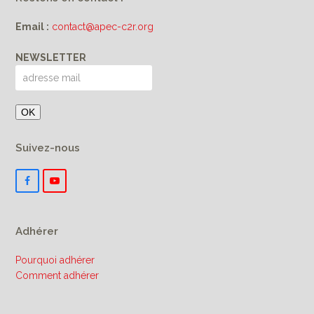
Email :
contact@apec-c2r.org
NEWSLETTER
Suivez-nous
F
Y
a
o
c
u
e
T
b
u
Adhérer
o
b
o
e
k
Pourquoi adhérer
Comment adhérer