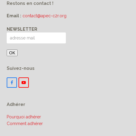
Restons en contact !
Email :
contact@apec-c2r.org
NEWSLETTER
Suivez-nous
F
Y
a
o
c
u
e
T
b
u
Adhérer
o
b
o
e
k
Pourquoi adhérer
Comment adhérer