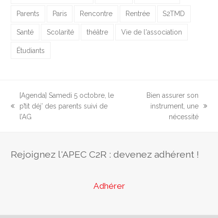
Parents
Paris
Rencontre
Rentrée
S2TMD
Santé
Scolarité
théâtre
Vie de l'association
Étudiants
[Agenda] Samedi 5 octobre, le
Bien assurer son
p’tit déj’ des parents suivi de
instrument, une
previous
next
l’AG
nécessité
post:
post:
Rejoignez l'APEC C2R : devenez adhérent !
Adhérer