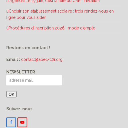
[Agenda] Le 27 juin, c’est la fête du CRR ! Invitation
Choisir son établissement scolaire : trois rendez-vous en
ligne pour vous aider
Procédures d’inscription 2026 : mode d’emploi
Restons en contact !
Email :
contact@apec-c2r.org
NEWSLETTER
Suivez-nous
F
Y