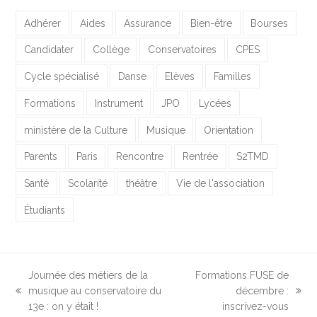
Adhérer
Aides
Assurance
Bien-être
Bourses
Candidater
Collège
Conservatoires
CPES
Cycle spécialisé
Danse
Elèves
Familles
Formations
Instrument
JPO
Lycées
ministère de la Culture
Musique
Orientation
Parents
Paris
Rencontre
Rentrée
S2TMD
Santé
Scolarité
théâtre
Vie de l'association
Étudiants
Journée des métiers de la
Formations FUSE de
musique au conservatoire du
décembre :
previous
next
13e : on y était !
inscrivez-vous
post:
post: