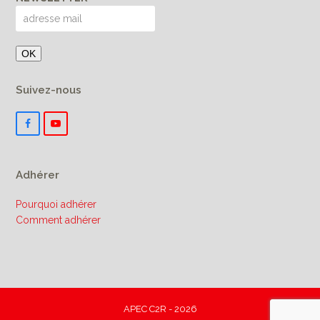
Suivez-nous
F
Y
a
o
c
u
e
T
b
u
Adhérer
o
b
o
e
k
Pourquoi adhérer
Comment adhérer
APEC C2R - 2026