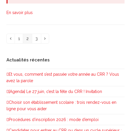
En savoir plus
1
2
3
Précédent
Page
Page
Page
Suivant
Actualités récentes
Et vous, comment s’est passée votre année au CRR ? Vous
avez la parole
[Agenda] Le 27 juin, c’est la fête du CRR ! Invitation
Choisir son établissement scolaire : trois rendez-vous en
ligne pour vous aider
Procédures d’inscription 2026 : mode d’emploi
Candidater pour entrer au CRR ou dans un cycle supérieur :