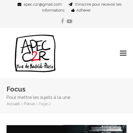
apec.c2r@gmail.com
S'inscrire pour recevoir les
informations
Adhérer
Facebook
YouTube
Focus
Pour mettre les sujets à la une
Accueil
»
Focus
»
Page 2