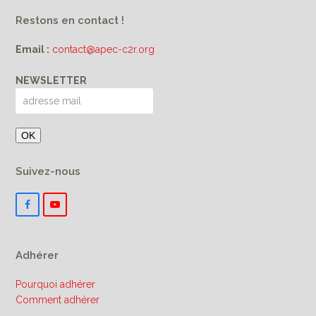
Restons en contact !
Email :
contact@apec-c2r.org
NEWSLETTER
Suivez-nous
F
Y
a
o
c
u
e
T
b
u
Adhérer
o
b
o
e
k
Pourquoi adhérer
Comment adhérer