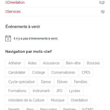
Orientation
(13)
Services
(5)
Événements à venir
Il n’y a pas d’évènements à venir.
Notice
Navigation par mots-clef
Adhérer
Aides
Assurance
Bien-être
Bourses
Candidater
Collège
Conservatoires
CPES
Cycle spécialisé
Danse
Elèves
Familles
Formations
Instrument
JPO
Lycées
ministère de la Culture
Musique
Orientation
Parents
Paris
Rencontre
Rentrée
S2TMD