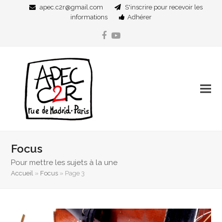
apec.c2r@gmail.com
S'inscrire pour recevoir les
informations
Adhérer
Facebook
YouTube
Focus
Pour mettre les sujets à la une
Accueil
»
Focus
»
Page 3